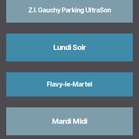
Z.I. Gauchy Parking UltraSon
Lundi Soir
Flavy-le-Martel
Mardi Midi